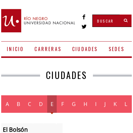
INICIO
CARRERAS
CIUDADES
SEDES
CIUDADES
A
B
C
D
E
F
G
H
I
J
K
L
M
N
O
P
Q
R
S
T
U
V
W
El Bolsón