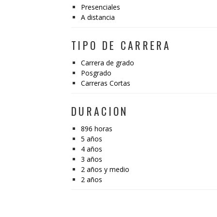
Presenciales
A distancia
TIPO DE CARRERA
Carrera de grado
Posgrado
Carreras Cortas
DURACION
896 horas
5 años
4 años
3 años
2 años y medio
2 años