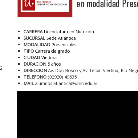
en modalidad Prese
CARRERA
Licenciatura en Nutrición
SUCURSAL
Sede Atlántica
MODALIDAD
Presenciales
TIPO
Carrera de grado
CIUDAD
Viedma
DURACION
5 años
G
DIRECCION
Av. Don Bosco y Av. Leloir. Viedma, Río Neg
TELEFONO
(02920) 496351
MAIL
alumnos.atlantica@unrn.edu.ar