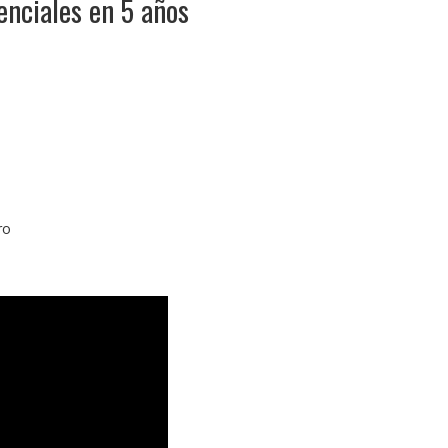
nciales en 5 años
ro