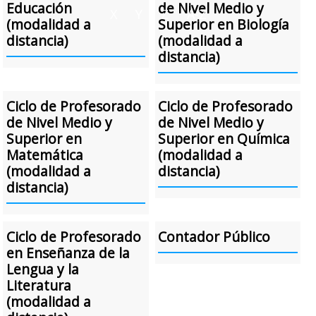
Educación
de Nivel Medio y
X
Y
Z
A-Z
(modalidad a
Superior en Biología
distancia)
(modalidad a
distancia)
Ciclo de Profesorado
Ciclo de Profesorado
de Nivel Medio y
de Nivel Medio y
Superior en
Superior en Química
Matemática
(modalidad a
(modalidad a
distancia)
distancia)
Ciclo de Profesorado
Contador Público
en Enseñanza de la
Lengua y la
Literatura
(modalidad a