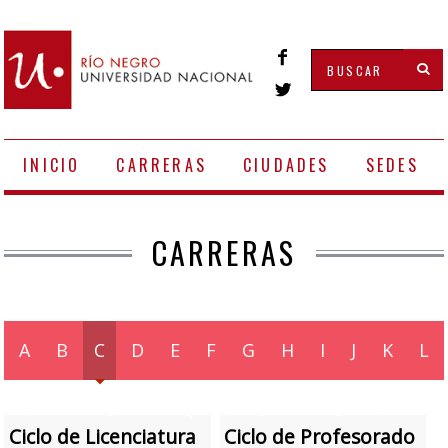
INICIO
CARRERAS
CIUDADES
SEDES
CARRERAS
A
B
C
D
E
F
G
H
I
J
K
L
M
N
O
P
Q
R
S
T
U
V
W
Ciclo de Licenciatura
Ciclo de Profesorado