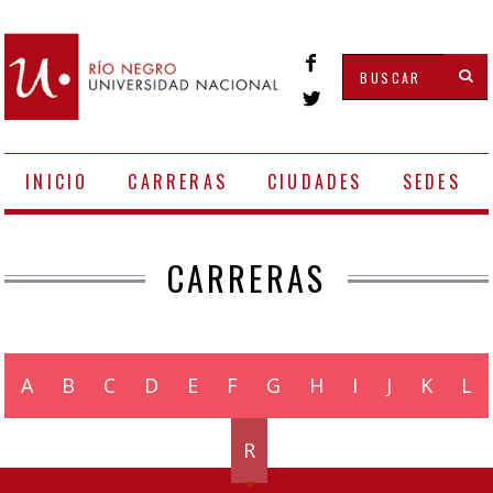
INICIO
CARRERAS
CIUDADES
SEDES
CARRERAS
A
B
C
D
E
F
G
H
I
J
K
L
M
N
O
P
Q
R
S
T
U
V
W