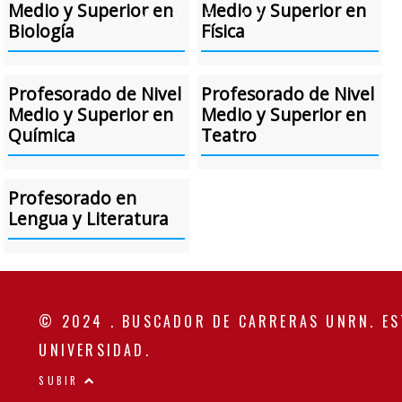
Medio y Superior en
Medio y Superior en
X
Y
Z
A-Z
Biología
Física
Profesorado de Nivel
Profesorado de Nivel
Medio y Superior en
Medio y Superior en
Química
Teatro
Profesorado en
Lengua y Literatura
© 2024 . BUSCADOR DE CARRERAS UNRN. ES
UNIVERSIDAD.
SUBIR