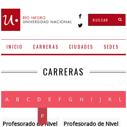
INICIO
CARRERAS
CIUDADES
SEDES
CARRERAS
A
B
C
D
E
F
G
H
I
J
K
L
M
N
O
P
Q
R
S
T
U
V
W
Profesorado de Nivel
Profesorado de Nivel